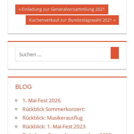
Vorheriger
Einladung zur Generalversammlung 2021
Beitragsnavigation
Beitrag:
Nächster
Kuchenverkauf zur Bundestagswahl 2021
Beitrag:
BLOG
1. Mai Fest 2026
Rückblick Sommerkonzert:
Rückblick: Musikerausflug
Rückblick: 1. Mai-Fest 2023