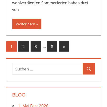
wohlverdienten Sommerferien haben drei
von
Weiterlesen
1
2
3
…
8
Nächste
»
Beitragsnavigation
Beiträge
BLOG
1. Mai Fest 2026