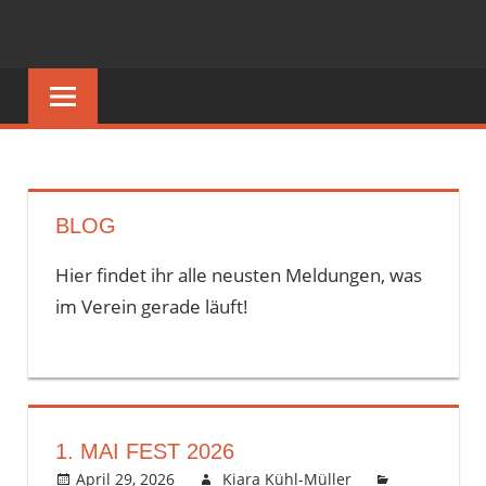
Zum
Inhalt
springen
BLOG
Hier findet ihr alle neusten Meldungen, was
im Verein gerade läuft!
1. MAI FEST 2026
April 29, 2026
Kiara Kühl-Müller